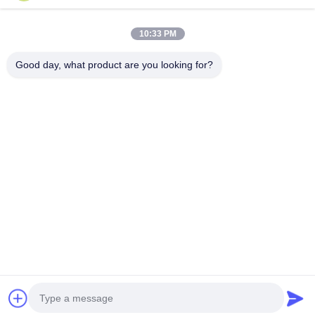
त्वरित संपर्क
10:33 PM
टेलीफोन
Good day, what product are you looking for?
0086-551-65396351
ईमेल
sales@vinncom.com
पता
गंगहुई रोड, नया औद्योगिक क्षेत्र, गंगजी टाउन, चांगफेंग काउंटी, हेफई
शहर, अनहुई प्रांत
गोपनीयता नीति
|
साइटमैप
चीन अच्छी गुणवत्ता आरएफ एंटीना संयोजक देने वाला। कॉपीराइट © 2023-2026
HeFei Vinncom Electronic Technology Co.,Ltd. . सर्वाधिकार सुरक्षित।