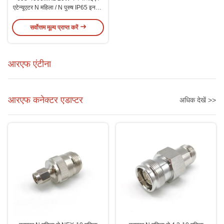
एटेन्यूएटर N महिला / N पुरुष IP65 इनडोर
आउटडोर के लिए
सर्वोत्तम मूल्य प्राप्त करें
आरएफ एंटीना
आरएफ कनेक्टर एडाप्टर
अधिक देखें >>