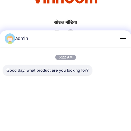
सोशल मीडिया
admin
त्वरित संपर्क
5:22 AM
टेलीफोन
Good day, what product are you looking for?
0086-551-65396351
ईमेल
sales@vinncom.com
पता
गंगहुई रोड, नया औद्योगिक क्षेत्र, गंगजी टाउन, चांगफेंग काउंटी, हेफई