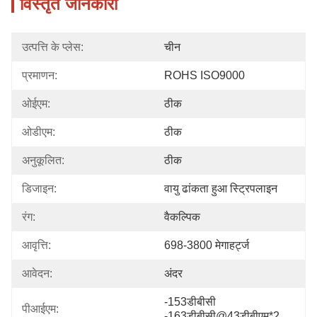
विस्तृत जानकारी
उत्पत्ति के प्लेस:
चीन
प्रमाणन:
ROHS ISO9000
ओईएम:
ठीक
ओडीएम:
ठीक
अनुकूलित:
ठीक
डिजाइन:
वायु ढांकता हुआ स्ट्रिपलाइन
रंग:
वैकल्पिक
आवृत्ति:
698-3800 मेगाहर्ट्ज
आवेदन:
अंदर
-153डीबीसी 
पीआईएम:
-163डीबीसी@43डीबीएम*2