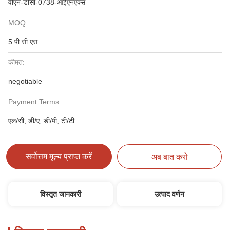
वीएन-डीसी-0738-आईएनएक्स
MOQ:
5 पी.सी.एस
कीमत:
negotiable
Payment Terms:
एल/सी, डी/ए, डी/पी, टी/टी
सर्वोत्तम मूल्य प्राप्त करें
अब बात करो
विस्तृत जानकारी
उत्पाद वर्णन