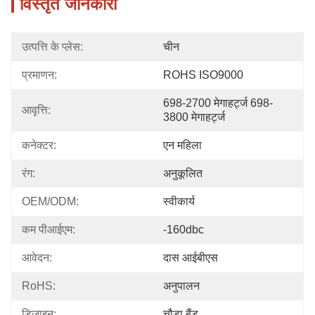
विस्तृत जानकारी
उत्पत्ति के प्लेस:
चीन
प्रमाणन:
ROHS ISO9000
698-2700 मेगाहर्ट्ज 698-
आवृत्ति:
3800 मेगाहर्ट्ज
कनेक्टर:
एन महिला
रंग:
अनुकूलित
OEM/ODM:
स्वीकार्य
कम पीआईएम:
-160dbc
आवेदन:
दास आईबीएस
RoHS:
अनुपालन
डिजाइन:
चौड़ा बैंड