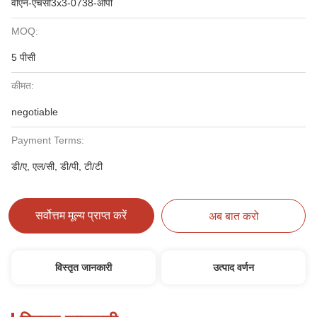
वीएन-एचसी3x3-0738-ओपी
MOQ:
5 पीसी
कीमत:
negotiable
Payment Terms:
डी/ए, एल/सी, डी/पी, टी/टी
सर्वोत्तम मूल्य प्राप्त करें
अब बात करो
विस्तृत जानकारी
उत्पाद वर्णन