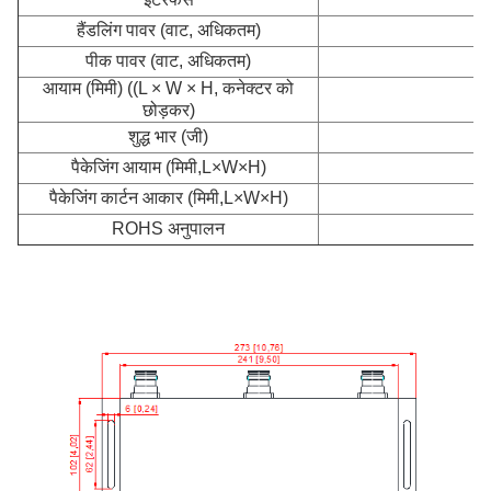
हैंडलिंग पावर (वाट, अधिकतम)
पीक पावर (वाट, अधिकतम)
आयाम (मिमी) ((L × W × H, कनेक्टर को
2
छोड़कर)
शुद्ध भार (जी)
पैकेजिंग आयाम (मिमी,L×W×H)
3
पैकेजिंग कार्टन आकार (मिमी,L×W×H)
4
ROHS अनुपालन