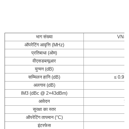
भाग संख्या
VN-L
ऑपरेटिंग आवृत्ति (MHz)
प्रतिबाधा (ओम)
वीएसडब्ल्यूआर
युग्मन (dB)
सम्मिलन हानि (dB)
≤ 0.9 (व
अलगाव (dB)
IM3 (dBc @ 2×43dBm)
आवेदन
इन
सुरक्षा का स्तर
ऑपरेटिंग तापमान (°C)
इंटरफेस