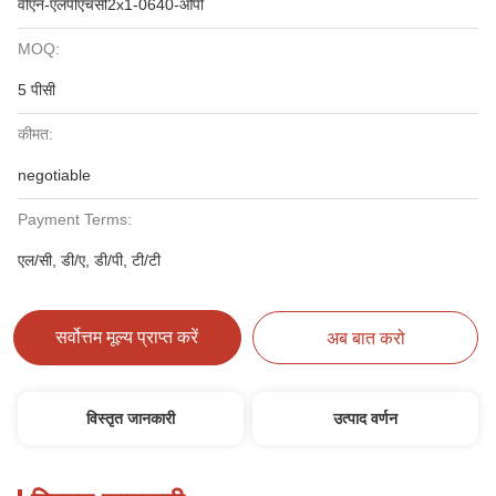
वीएन-एलपीएचसी2x1-0640-ओपी
MOQ:
5 पीसी
कीमत:
negotiable
Payment Terms:
एल/सी, डी/ए, डी/पी, टी/टी
सर्वोत्तम मूल्य प्राप्त करें
अब बात करो
विस्तृत जानकारी
उत्पाद वर्णन