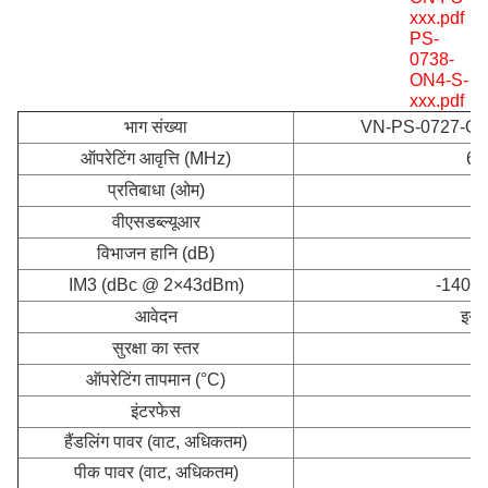
xxx.pdf
V
PS-
0738-
ON4-S-
xxx.pdf
भाग संख्या
VN-PS-0727-ON
ऑपरेटिंग आवृत्ति (MHz)
69
प्रतिबाधा (ओम)
वीएसडब्ल्यूआर
विभाजन हानि (dB)
IM3 (dBc @ 2×43dBm)
-140 / 
आवेदन
इनड
सुरक्षा का स्तर
ऑपरेटिंग तापमान (°C)
इंटरफेस
हैंडलिंग पावर (वाट, अधिकतम)
पीक पावर (वाट, अधिकतम)