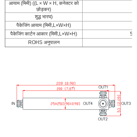
आयाम (मिमी) ((L × W × H, कनेक्टर को
2
छोड़कर)
शुद्ध भार
घ)
पैकेजिंग आयाम (मिमी,L×W×H)
2
पैकेजिंग कार्टन आकार (मिमी,L×W×H)
580
ROHS अनुपालन