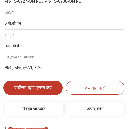
VN-PS-0727-ON4-S / VN-PS-0738-ON4-S
MOQ:
5 पी.सी.एस
कीमत:
negotiable
Payment Terms:
डी/पी, डी/ए, एल/सी, टी/टी
सर्वोत्तम मूल्य प्राप्त करें
अब बात करो
विस्तृत जानकारी
उत्पाद वर्णन