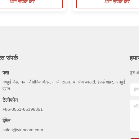
अभी संपर्क करें
अभी संपर्क करें
ित संपर्क
हमा
पता
छूट औ
गंगहुई रोड, नया औद्योगिक क्षेत्र, गंगजी टाउन, चांगफेंग काउंटी, हेफई शहर, अनहुई
प्रांत
टेलीफोन
+86-0551-65396351
ईमेल
sales@vinncom.com