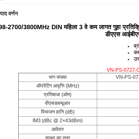
्पाद वर्णन
98-2700/3800MHz DIN महिला 3 वे कम लागत गुहा प्रतिक्
डीएएस आईबीए
ब्
क
उच
VN-PS-0727-O
भाग संख्या
VN-PS-07
ऑपरेटिंग आवृत्ति (MHz)
प्रतिबाधा (ओम)
वीएसडब्ल्यूआर
विभाजन हानि (dB)
IM3 (dBc @ 2×43dBm)
आवेदन
सुरक्षा का स्तर