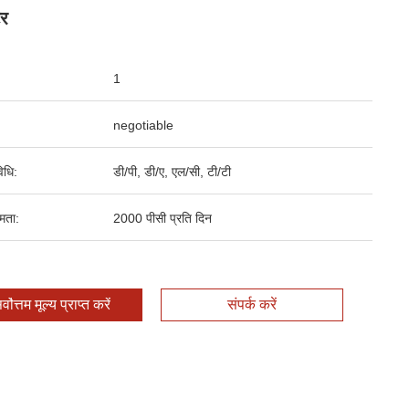
टर
1
negotiable
िधि:
डी/पी, डी/ए, एल/सी, टी/टी
षमता:
2000 पीसी प्रति दिन
र्वोत्तम मूल्य प्राप्त करें
संपर्क करें