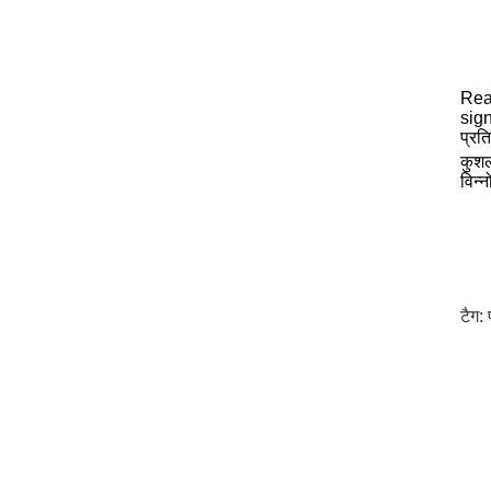
Rea
sign
प्रत
कुशल
विन्
टैग: