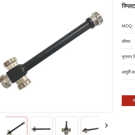
स्प्लि
MOQ:
कीमत:
भुगतान व
आपूर्ति क्
स