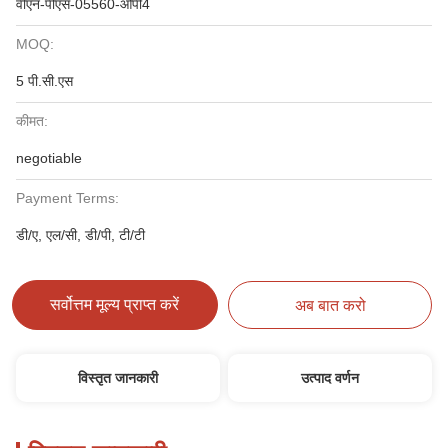
वीएन-पीएस-05560-ओपी4
MOQ:
5 पी.सी.एस
कीमत:
negotiable
Payment Terms:
डी/ए, एल/सी, डी/पी, टी/टी
सर्वोत्तम मूल्य प्राप्त करें
अब बात करो
विस्तृत जानकारी
उत्पाद वर्णन