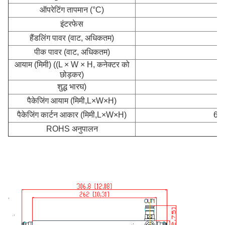
ऑपरेटिंग तापमान (°C)
इंटरफेस
4
हैंडलिंग पावर (वाट, अधिकतम)
पीक पावर (वाट, अधिकतम)
आयाम (मिमी) ((L × W × H, कनेक्टर को
2
छोड़कर)
शुद्ध भार
घ)
पैकेजिंग आयाम (मिमी,L×W×H)
3
पैकेजिंग कार्टन आकार (मिमी,L×W×H)
655
ROHS अनुपालन