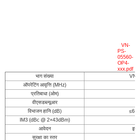
VN-
PS-
05560-
OP4-
xxx.pdf
भाग संख्या
VN-
ऑपरेटिंग आवृत्ति (MHz)
प्रतिबाधा (ओम)
वीएसडब्ल्यूआर
विभाजन हानि (dB)
≤6.7 (
IM3 (dBc @ 2×43dBm)
आवेदन
इनड
सुरक्षा का स्तर