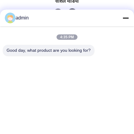
सोशल मीडिया
admin
त्वरित संपर्क
4:35 PM
टेलीफोन
Good day, what product are you looking for?
0086-551-65396351
ईमेल
sales@vinncom.com
पता
गंगहुई रोड, नया औद्योगिक क्षेत्र, गंगजी टाउन, चांगफेंग काउंटी, हेफई
शहर, अनहुई प्रांत