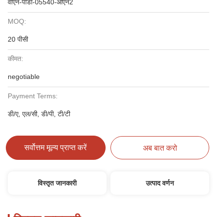
वीएन-पीडी-05540-ओएन2
MOQ:
20 पीसी
कीमत:
negotiable
Payment Terms:
डी/ए, एल/सी, डी/पी, टी/टी
सर्वोत्तम मूल्य प्राप्त करें
अब बात करो
विस्तृत जानकारी
उत्पाद वर्णन