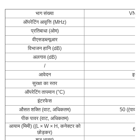
भाग संख्या
VN-
ऑपरेटिंग आवृत्ति (MHz)
प्रतिबाधा (ओम)
वीएसडब्ल्यूआर
विभाजन हानि (dB)
अलगाव (dB)
/
आवेदन
इनड
सुरक्षा का स्तर
ऑपरेटिंग तापमान (°C)
इंटरफेस
औसत शक्ति (वाट, अधिकतम)
50 ((पावर 
पीक पावर (वाट, अधिकतम)
आयाम (मिमी) ((L × W × H, कनेक्टर को
67.
छोड़कर)
शुद्ध भार
घ)