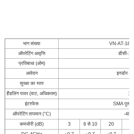
भाग संख्या
VN-AT-18
ऑपरेटिंग आवृत्ति
डीसी-18
प्रतिबाधा (ओम)
आवेदन
इनडोर औ
सुरक्षा का स्तर
I
हैंडलिंग पावर (वाट, अधिकतम)
1
इंटरफेस
SMA पुरुष
ऑपरेटिंग तापमान (°C)
-40 
कमजोरी (dB)
3
6 से 10
20
3