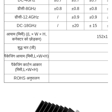
DC-4GHz
±0.7
±0.7
±0.7
±0
डीसी-8GHz
±0.8
±0.8
±0.8
±0
डीसी-12.4GHz
/
±0.9
±0.9
± 
DC-18GHz
/
±20
± 15
± 
आयाम (मिमी) ((L × W × H,
152x120
कनेक्टर को छोड़कर)
शुद्ध भार (जी)
पैकेजिंग आयाम (मिमी,L×W×H)
पैकेजिंग कार्टन आकार
(मिमी,L×W×H)
ROHS अनुपालन
ह