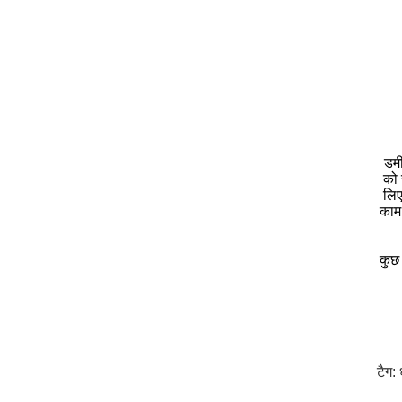
डमी
को 
लिए
काम 
कुछ
टैग: