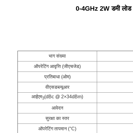
0-4GHz 2W डमी लोड / 
भाग संख्या
ऑपरेटिंग आवृत्ति (जीएचजेड)
प्रतिबाधा (ओम)
वीएसडब्ल्यूआर
आईएम
(dBc @ 2×34dBm)
3
आवेदन
सुरक्षा का स्तर
ऑपरेटिंग तापमान (°C)