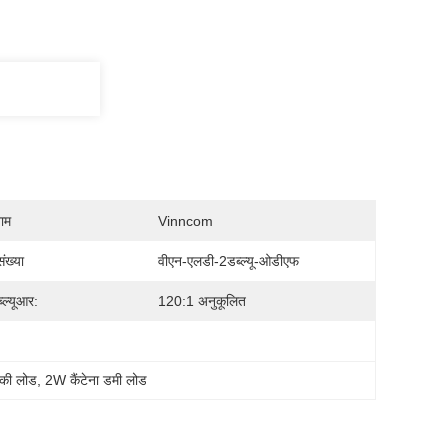
नाम
Vinncom
ंख्या
वीएन-एलडी-2डब्ल्यू-ओडीएफ
्ल्यूआर:
120:1 अनुकूलित
्की लोड
, 
2W कैंटेना डमी लोड