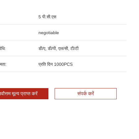
5 पी.सी.एस
negotiable
िधि:
डी/ए, डी/पी, एल/सी, टी/टी
षमता:
प्रति दिन 1000PCS
र्वोत्तम मूल्य प्राप्त करें
संपर्क करें