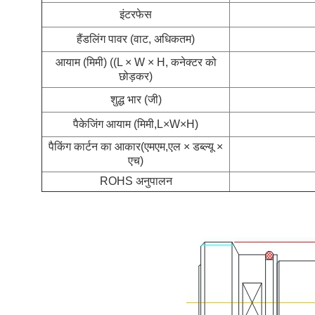
इंटरफेस
हैंडलिंग पावर (वाट, अधिकतम)
आयाम (मिमी) ((L × W × H, कनेक्टर को
छोड़कर)
शुद्ध भार (जी)
पैकेजिंग आयाम (मिमी,L×W×H)
पैकिंग कार्टन का आकार
(एमएम,एल × डब्ल्यू ×
एच)
ROHS अनुपालन