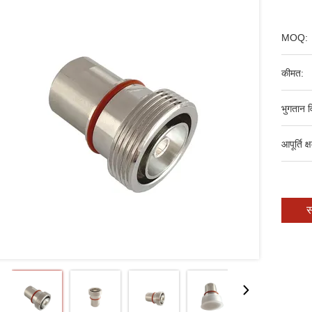
MOQ:
कीमत:
भुगतान व
आपूर्ति क्
स