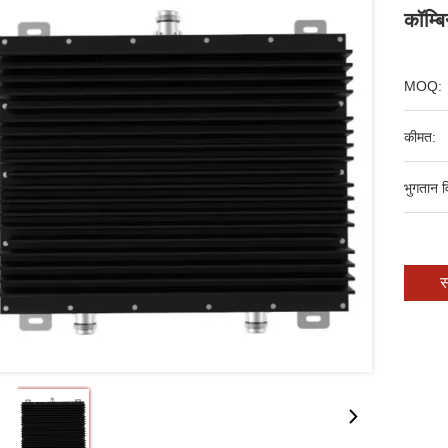
कॉम्बि
MOQ:
कीमत:
भुगतान व
स