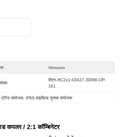
नाम
Vinncom
वीएन-HC2x1-03427-300W-OP-
ंख्या
161
ंटीना संयोजक
, 
IP65 हाइब्रिड युग्मक संयोजक
रिड कपलर / 2:1 कॉम्बिनेटर