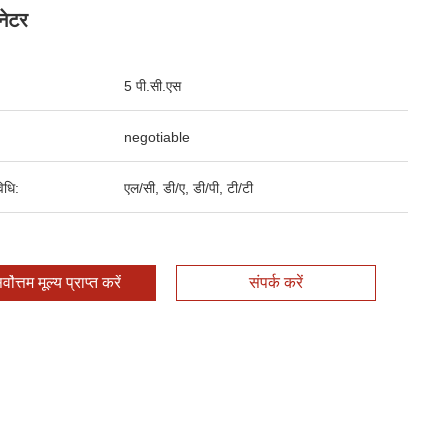
नेटर
5 पी.सी.एस
negotiable
िधि:
एल/सी, डी/ए, डी/पी, टी/टी
र्वोत्तम मूल्य प्राप्त करें
संपर्क करें