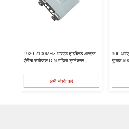
:3
1920-2100MHz आरएफ हाइब्रिड आरएफ
3db आरएफ 
एंटीना संयोजक DIN महिला डुप्लेक्सर
युग्मक 
आउटडोर IP67
अभी संपर्क करें