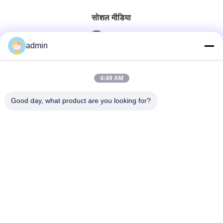
सोशल मीडिया
admin
त्वरित संपर्क
4:49 AM
टेलीफोन
Good day, what product are you looking for?
0086-551-65396351
ईमेल
sales@vinncom.com
पता
गंगहुई रोड, नया औद्योगिक क्षेत्र, गंगजी टाउन, चांगफेंग काउंटी, हेफई
शहर, अनहुई प्रांत