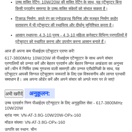
उच्च शक्ति रेटिंगः 10W/20W की शक्ति रेटिंग के साथ, यह एटेंचुएटर बिना
किसी प्रदर्शन समस्या के उच्च-शक्ति संकेतों को संभाल सकता है।
टिकाऊ निर्माण: काले रंग का एनोडाइज्ड फिनिश और मजबूत निर्माण कठोर
वातावरण में भी एटेंचुएटर की स्थायित्व और दीर्घायु सुनिश्चित करता है।
आसान स्थापनाः 4.3-10 पुरुष - 4.3-10 महिला कनेक्टर विभिन्न प्रणालियों में
एटेंचुएटर को स्थापित करना और उपयोग करना आसान बनाते हैं।
आज ही अपना कम पीआईएम एटेंचुएटर प्राप्त करें!
617-3800MHz 10W/20W लो पीआईएम एटेंन्यूएटर के साथ अपने संचार
प्रणालियों को उन्नत करें और बेहतर प्रदर्शन और बेहतर सिग्नल अखंडता का अनुभव
करें।चीन में निर्मित उच्च गुणवत्ता वाली सामग्री और उन्नत प्रौद्योगिकी के साथ, यह
एटेंचुएटर आपकी सिग्नल एटेंचुएशन जरूरतों के लिए एक विश्वसनीय और लागत प्रभावी
समाधान है। अब अपना ऑर्डर करें और अपने संचार को अगले स्तर पर ले जाएं!
अनुकूलन:
अभी खरीदें
उच्च प्रदर्शन निम्न पीआईएम एटेंन्यूएटर के लिए अनुकूलित सेवा - 617-3800MHz
10W/20W
ब्रांड नाम: VN-AT-3.8G-10W/20W-OPx-160
मॉडल संख्याः VN-AT-3.8G-OPx-160
उत्पत्ति का स्थान: चीन