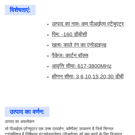
विशेषताएं:
उत्पाद का नामः कम पीआईएम एटेंचुएटर
पिम: -160 डीबीसी
खत्मः काले रंग का एनोडाइज्ड
पैकेजः कार्टन बॉक्स
आवृत्ति सीमाः 617-3800MHz
क्षीणन सीमाः 3,6,10,15,20,30 डीबी
उत्पाद का वर्णन:
उत्पाद का अवलोकन
लो पीआईएम एटेंन्यूएटर एक उच्च प्रदर्शन, कॉम्पैक्ट उपकरण है जिसे सिग्नल
ट्रांसमिशन में निष्क्रिय इंटरमोड्यूलेशन (पीआईएम) को कम करने के लिए डिज़ाइन