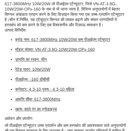
617-3800MHz 10W/20W लो पीआईएम एटेंन्यूएटर, जिसे VN-AT-3.8G-
10W/20W-OPx-160 के नाम से भी जाना जाता है, विभिन्न अनुप्रयोगों में बेहतर
सिग्नल अखंडता प्रदान करने के लिए डिज़ाइन किया गया एक उच्च-प्रदर्शन एटेंन्यूएटर
है।चीन में निर्मित, यह एटेंचुएटर सिग्नल की ताकत बढ़ाने और संचार प्रणालियों में
हस्तक्षेप को कम करने के लिए एक विश्वसनीय और टिकाऊ समाधान है।
उत्पाद विनिर्देशः
ब्रांड नामः 617-3800MHz 10W/20W कम पीआईएम एटेंचुएटर
मॉडल संख्याः VN-AT-3.8G-10W/20W-OPx-160
उत्पत्ति का स्थान: चीन
रेटेड पावरः 10W/20W
पीआईएमः -160 डीबीसी
कनेक्टर: 4.3-10 पुरुष - 4.3-10 महिला
आवृत्ति सीमाः 617-3800MHz
खत्मः काले रंग का एनोडाइज्ड
आवेदन और उपयोगः
लो पीआईएम एटेंन्यूएटर उच्च प्रदर्शन और कम हस्तक्षेप की आवश्यकता वाले अनुप्रयोगों
की एक विस्तृत श्रृंखला के लिए उपयुक्त है। कुछ सामान्य उपयोग परिदृश्यों में शामिल हैंः