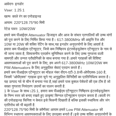
आवेदनः इनडोर
Vswr: 1.25:1
खत्मः काले रंग का एनोडाइज्ड
आयाम: 220*128.75*90 मिमी
रेटेड पावरः 10W/20W
हमारे कम पीआईएम Attenuator डिजाइन और आज के संचार प्रणालियों की उच्च मांगों
को पूरा करने के लिए निर्मित किया गया है। 617-3800MHz की आवृत्ति रेंज और
10W या 20W की शक्ति रेटिंग के साथ,यह इनडोर अनुप्रयोगों के लिए आदर्श है.
हमारा कम पीआईएम एटेंन्यूएटर, जिसे कम निष्क्रिय इंटरमोड्यूलेशन एटेंन्यूएटर के नाम से
भी जाना जाता है, विश्वसनीय प्रदर्शन सुनिश्चित करने के लिए उच्च गुणवत्ता वाली
सामग्री और उन्नत प्रौद्योगिकी के साथ बनाया गया है।हमारे ग्राहकों की विशिष्ट
आवश्यकताओं को पूरा करने के लिए, हम अपने 617-3800MHz 10W/20W कम
PIM Attenuators के लिए अनुकूलित सेवाएं प्रदान करते हैं।
हमारे कम पीआईएम एटेंन्यूएटर का मॉडल नंबर वीएन-एटी-3.8जी-ओपीएक्स-160 है,
जिसमें "ओपीएक्स" ग्राहक द्वारा चुने गए अनुकूलित विनिर्देशों का प्रतिनिधित्व करता है।
यह उत्पाद गर्व से चीन में बनाया गया है,जहां हमारे पास कुशल पेशेवरों की एक टीम है जो
सख्त गुणवत्ता नियंत्रण उपायों का पालन करती है.
1 के Vswr के साथ।25:1, हमारा कम पीआईएम एटेंन्यूएटर निष्क्रिय इंटरमोड्यूलेशन
के निम्न स्तर को बनाए रखते हुए उत्कृष्ट सिग्नल एटेंन्यूएशन प्रदान करता है।काली रंग
की एनोडाइज्ड फिनिश न केवल इसे चिकनी दिखाती है बल्कि इसकी स्थायित्व और जंग
प्रतिरोध को भी बढ़ाती है.
220*128.75*90 मिमी के कॉम्पैक्ट आयाम हमारे Low PIM Attenuator को
विभिन्न स्थापना आवश्यकताओं के लिए उपयुक्त बनाते हैं।इसे उच्च शक्ति अनुप्रयोगों के