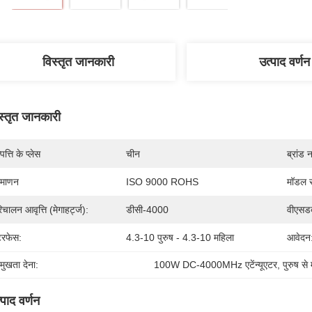
विस्तृत जानकारी
उत्पाद वर्णन
स्तृत जानकारी
पत्ति के प्लेस
चीन
ब्रांड 
रमाणन
ISO 9000 ROHS
मॉडल स
िचालन आवृत्ति (मेगाहर्ट्ज):
डीसी-4000
वीएसडब
टरफेस:
4.3-10 पुरुष - 4.3-10 महिला
आवेदन
रमुखता देना:
100W DC-4000MHz एटेंन्यूएटर
, 
पुरुष से 
्पाद वर्णन