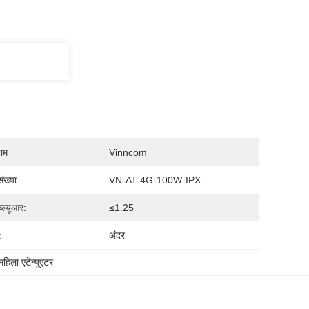
नाम
Vinncom
ंख्या
VN-AT-4G-100W-IPX
्ल्यूआर:
≤1.25
:
अंदर
महिला एटेंन्यूएटर