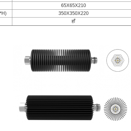
65X65X210
W*H)
350X350X220
हाँ