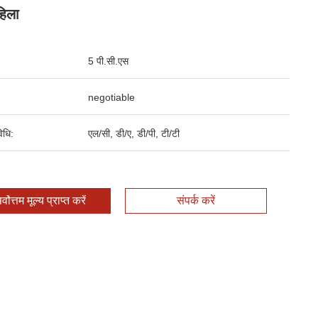
हिला
5 पी.सी.एस
negotiable
िधि:
एल/सी, डी/ए, डी/पी, टी/टी
र्वोत्तम मूल्य प्राप्त करें
संपर्क करें