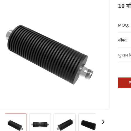
10 म
MOQ:
कीमत:
भुगतान व
स