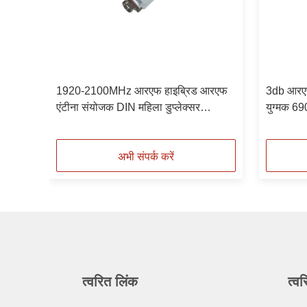
:3
1920-2100MHz आरएफ हाइब्रिड आरएफ
3db आरएफ 
एंटीना संयोजक DIN महिला डुप्लेक्सर
युग्मक 
आउटडोर IP67
अभी संपर्क करें
त्वरित लिंक
त्वर