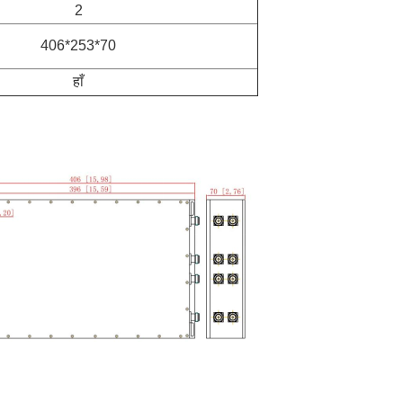
2
406*253*70
हाँ