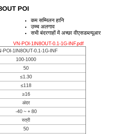
 8OUT POI
कम सम्मिलन हानि
उच्च अलगाव
सभी बंदरगाहों में अच्छा वीएसडब्ल्यूआर
VN-POI-1IN8OUT-0.1-1G-INF.pdf
-POI-1IN8OUT-0.1-1G-INF
100-1000
50
≤1.30
≤118
≥16
अंदर
-40 ~ + 80
स्त्री
50