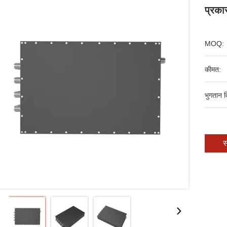
प्रका
MOQ:
कीमत:
भुगतान व
स