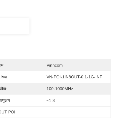
नाम
Vinncom
ंख्या
VN-POI-1IN8OUT-0.1-1G-INF
सीमा:
100-1000MHz
्ल्यूआर:
≤1.3
OUT POI