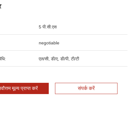
र
5 पी.सी.एस
negotiable
िधि:
एल/सी, डी/ए, डी/पी, टी/टी
र्वोत्तम मूल्य प्राप्त करें
संपर्क करें