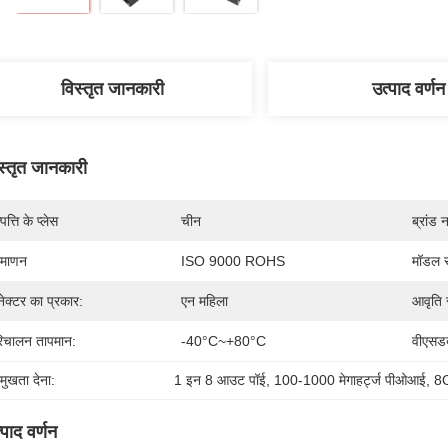
विस्तृत जानकारी
उत्पाद वर्णन
स्तृत जानकारी
पत्ति के प्लेस
चीन
ब्रांड 
रमाणन
ISO 9000 ROHS
मॉडल स
ेक्टर का प्रकार:
एन महिला
आवृति 
िचालन तापमान:
-40°C~+80°C
वीएसडब
रमुखता देना:
1 इन 8 आउट पॉई
, 
100-1000 मेगाहर्ट्ज पीओआई
, 
8
्पाद वर्णन