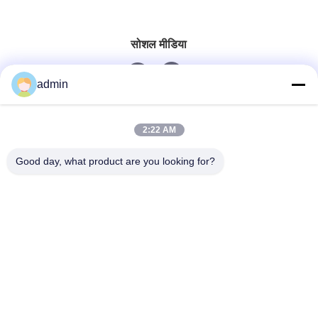
सोशल मीडिया
admin
त्वरित संपर्क
2:22 AM
टेलीफोन
Good day, what product are you looking for?
0086-551-65396351
ईमेल
sales@vinncom.com
पता
गंगहुई रोड, नया औद्योगिक क्षेत्र, गंगजी टाउन, चांगफेंग काउंटी, हेफई
शहर, अनहुई प्रांत