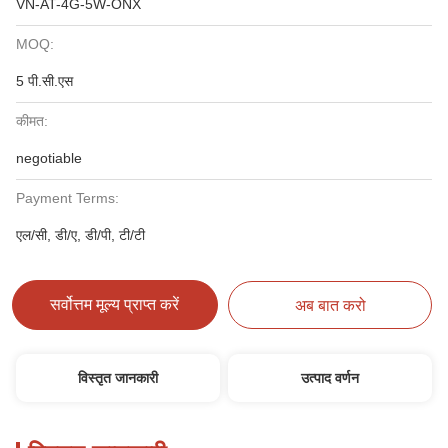
VN-AT-4G-5W-ONX
MOQ:
5 पी.सी.एस
कीमत:
negotiable
Payment Terms:
एल/सी, डी/ए, डी/पी, टी/टी
सर्वोत्तम मूल्य प्राप्त करें
अब बात करो
विस्तृत जानकारी
उत्पाद वर्णन