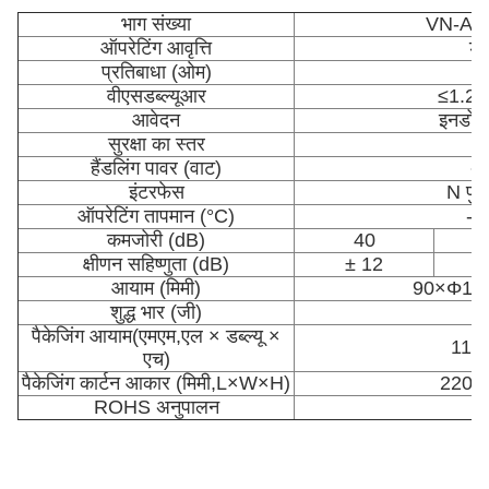
भाग संख्या
VN-AT
ऑपरेटिंग आवृत्ति
डी
प्रतिबाधा (ओम)
वीएसडब्ल्यूआर
≤1.2
आवेदन
इनडोर
सुरक्षा का स्तर
हैंडलिंग पावर (वाट)
अ
इंटरफेस
N पुर
ऑपरेटिंग तापमान (°C)
-4
कमजोरी (dB)
40
क्षीणन सहिष्णुता (dB)
± 12
आयाम (मिमी)
90×Φ18 ((
शुद्ध भार (जी)
पैकेजिंग आयाम
(एमएम,एल × डब्ल्यू ×
110 
एच)
पैकेजिंग कार्टन आकार (मिमी,L×W×H)
220 ×
ROHS अनुपालन