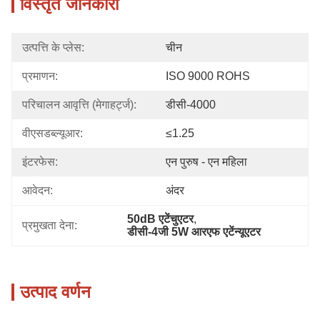
विस्तृत जानकारी
उत्पत्ति के प्लेस:
चीन
प्रमाणन:
ISO 9000 ROHS
परिचालन आवृत्ति (मेगाहर्ट्ज):
डीसी-4000
वीएसडब्ल्यूआर:
≤1.25
इंटरफेस:
एन पुरुष - एन महिला
आवेदन:
अंदर
50dB एटेंचुएटर
, 
प्रमुखता देना:
डीसी-4जी 5W आरएफ एटेंन्यूएटर
उत्पाद वर्णन