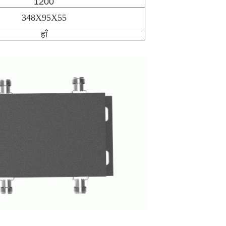
1200
348X95X55
हाँ