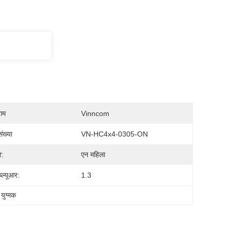
नाम
Vinncom
ंख्या
VN-HC4x4-0305-ON
र:
एन महिला
्ल्यूआर:
1.3
युग्मक