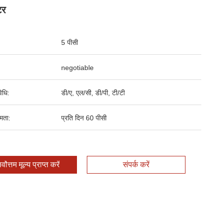
टर
5 पीसी
negotiable
िधि:
डी/ए, एल/सी, डी/पी, टी/टी
षमता:
प्रति दिन 60 पीसी
र्वोत्तम मूल्य प्राप्त करें
संपर्क करें