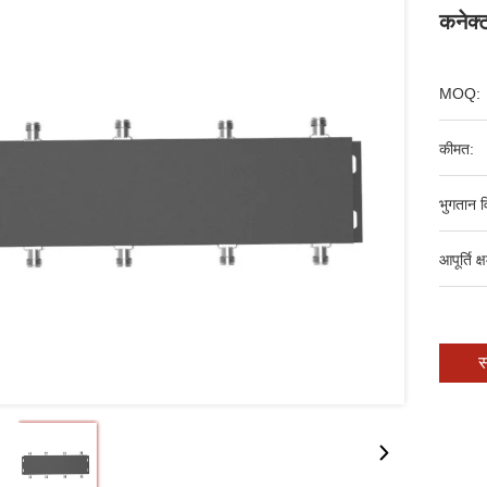
कनेक्
MOQ:
कीमत:
भुगतान व
आपूर्ति क्
स