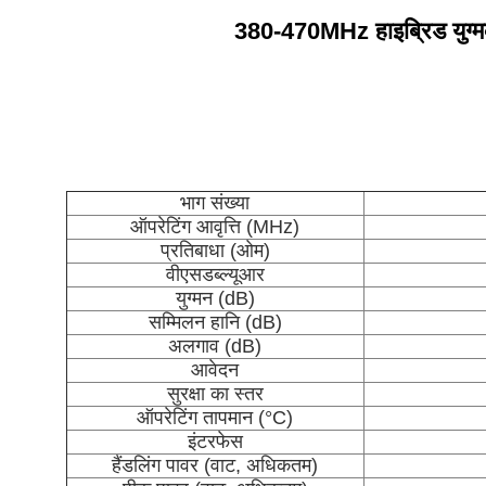
380-470MHz हाइब्रिड युग्
भाग संख्या
ऑपरेटिंग आवृत्ति (MHz)
प्रतिबाधा (ओम)
वीएसडब्ल्यूआर
युग्मन (dB)
सम्मिलन हानि (dB)
अलगाव (dB)
आवेदन
सुरक्षा का स्तर
ऑपरेटिंग तापमान (°C)
इंटरफेस
हैंडलिंग पावर (वाट, अधिकतम)