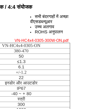
मक / 4:4 संयोजक
सभी बंदरगाहों में अच्छा
वीएसडब्ल्यूआर
उच्च अलगाव
ROHS अनुपालन
VN-HC4x4-0305-300W-ON.pdf
VN-HC4x4-0305-ON
380-470
50
≤1.3
6.1
+/-1.2
22
इनडोर और आउटडोर
IP67
-40 ~ + 80
स्त्री
300