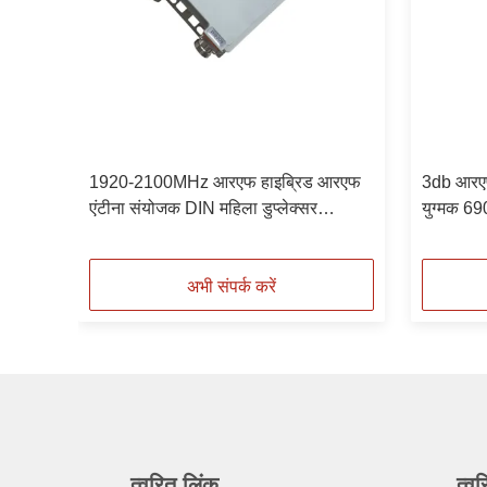
:3
1920-2100MHz आरएफ हाइब्रिड आरएफ
3db आरएफ 
एंटीना संयोजक DIN महिला डुप्लेक्सर
युग्मक 
आउटडोर IP67
अभी संपर्क करें
त्वरित लिंक
त्वर