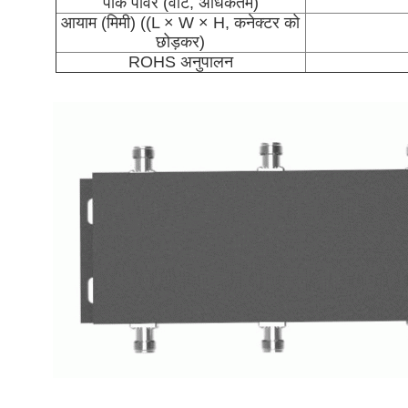
पीक पावर (वाट, अधिकतम)
आयाम (मिमी) ((L × W × H, कनेक्टर को
छोड़कर)
ROHS अनुपालन