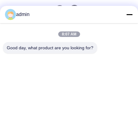
admin
त्वरित संपर्क
8:07 AM
टेलीफोन
Good day, what product are you looking for?
0086-551-65396351
ईमेल
sales@vinncom.com
पता
गंगहुई रोड, नया औद्योगिक क्षेत्र, गंगजी टाउन, चांगफेंग काउंटी, हेफई
शहर, अनहुई प्रांत
गोपनीयता नीति
|
साइटमैप