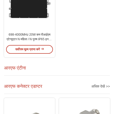
698-4000MHz 20W कम पीआईएम
एटेन्यूएटर N महिला / N पुरुष IP65 इनडोर
आउटडोर के लिए
सर्वोत्तम मूल्य प्राप्त करें
आरएफ एंटीना
आरएफ कनेक्टर एडाप्टर
अधिक देखें >>