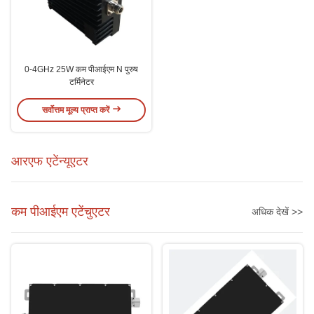
0-4GHz 25W कम पीआईएम N पुरुष
टर्मिनेटर
सर्वोत्तम मूल्य प्राप्त करें
आरएफ एटेंन्यूएटर
कम पीआईएम एटेंचुएटर
अधिक देखें >>