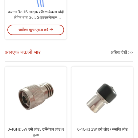
कस्टम RoHS आरएफ परीक्षण केबल्स चांदी
लेपित तांबा 26.5G इंटरकनेक्शन
डाईलेक्ट्रिक
सर्वोत्तम मूल्य प्राप्त करें
आरएफ नकली भार
अधिक देखें >>
0-4GHz 5W डमी लोड / टर्मिनेशन लोड N
0-4GHz 2W डमी लोड / समाप्ति लोड
पुरुष