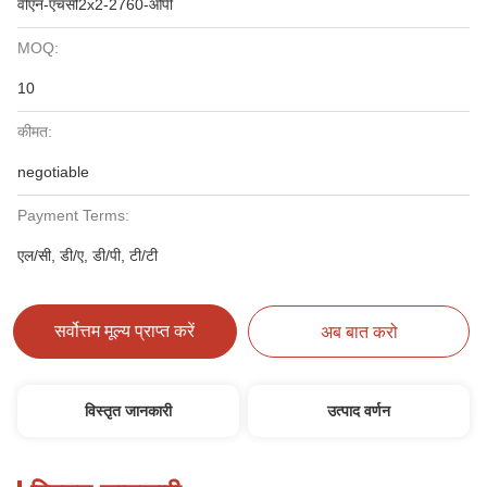
वीएन-एचसी2x2-2760-ओपी
MOQ:
10
कीमत:
negotiable
Payment Terms:
एल/सी, डी/ए, डी/पी, टी/टी
सर्वोत्तम मूल्य प्राप्त करें
अब बात करो
विस्तृत जानकारी
उत्पाद वर्णन