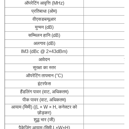
ऑपरेटिंग आवृत्ति (MHz)
प्रतिबाधा (ओम)
वीएसडब्ल्यूआर
युग्मन (dB)
सम्मिलन हानि (dB)
अलगाव (dB)
IM3 (dBc @ 2×43dBm)
आवेदन
इन
सुरक्षा का स्तर
ऑपरेटिंग तापमान (°C)
इंटरफेस
हैंडलिंग पावर (वाट, अधिकतम)
पीक पावर (वाट, अधिकतम)
आयाम (मिमी) ((L × W × H, कनेक्टर को
1
छोड़कर)
शुद्ध भार (जी)
पैकेजिंग आयाम (मिमी,L×W×H)