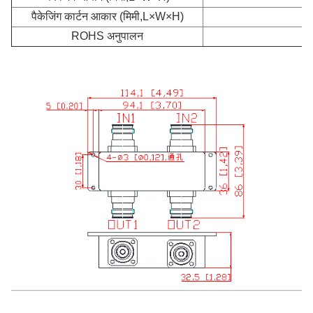
पैकेजिंग कार्टन आकार (मिमी,L×W×H)
ROHS अनुपालन